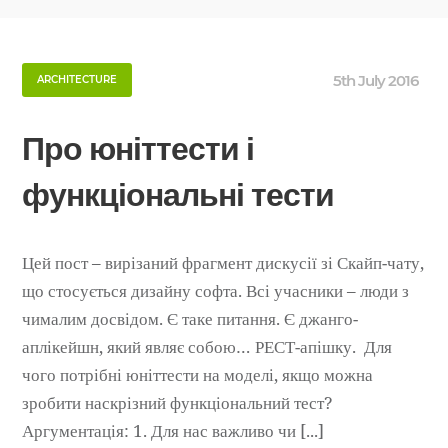
5th July 2016
ARCHITECTURE
Про юніттести і
функціональні тести
Цей пост – вирізаний фрагмент дискусії зі Скайп-чату,
що стосується дизайну софта. Всі учасники – люди з
чималим досвідом. Є таке питання. Є джанго-
аплікейшн, який являє собою… РЕСТ-апішку. Для
чого потрібні юніттести на моделі, якщо можна
зробити наскрізний функціональний тест?
Аргументація: 1. Для нас важливо чи [...]