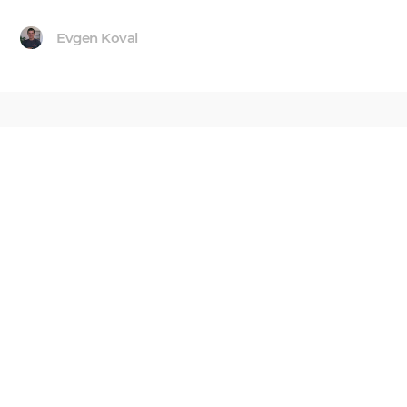
Evgen Koval
10th June 2016
TESTING
Spring DATA + Mongo.
Testing using in-memory db
Embeddable When I was a bit younger, I couldn’t
understand why more senior engineers stood for
embedding builds as much as it’s possible. For
instance, you have a database, and you’re