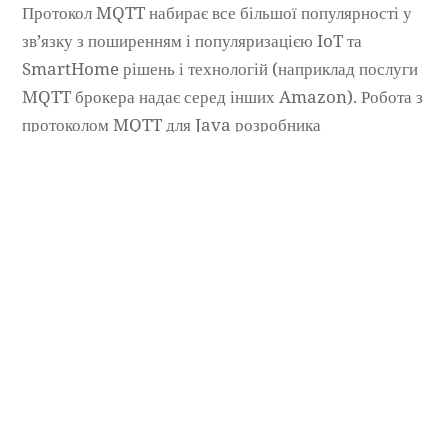
Протокол MQTT набирає все більшої популярності у
зв’язку з поширенням і популяризацією IoT та
SmartHome рішень і технологій (наприклад послуги
MQTT брокера надає серед інших Amazon). Робота з
протоколом MQTT для Java розробника
часто означає використання в якості MQTT клієнта
FOSS бібліотеки Eclipse Paho, яка, напрклад, штатно
йде [...]
Микола Махін
Copyright ©
DevUA
. 2026 • All rights reserved.
Cedar WordPress Theme
by EckoThemes.
Published with
WordPress
.