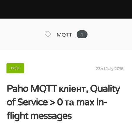
MQTT
1
23rd July 2016
ISSUE
Paho MQTT кліент, Quality
of Service > 0 та max in-
flight messages