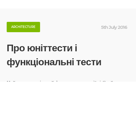
5th July 2016
ARCHITECTURE
Про юніттести і
функціональні тести
Цей пост – вирізаний фрагмент дискусії зі Скайп-чату,
що стосується дизайну софта. Всі учасники – люди з
чималим досвідом. Є таке питання. Є джанго-
аплікейшн, який являє собою… РЕСТ-апішку. Для
чого потрібні юніттести на моделі, якщо можна
зробити наскрізний функціональний тест?
Аргументація: 1. Для нас важливо чи [...]