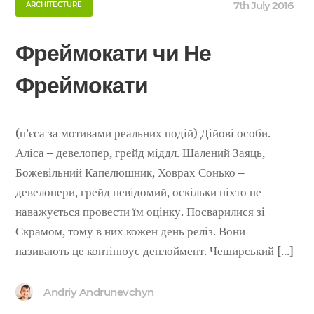
7th July 2016
ARCHITECTURE
Фреймокати чи Не
Фреймокати
(п’єса за мотивами реальних подій) Дійові особи.
Аліса – девелопер, грейд міддл. Шалений Заяць,
Божевільний Капелюшник, Ховрах Сонько –
девелопери, грейд невідомий, оскільки ніхто не
наважується провести їм оцінку. Посварилися зі
Скрамом, тому в них кожен день реліз. Вони
називають це контінюус деплоймент. Чеширський [...]
Andriy Andrunevchyn