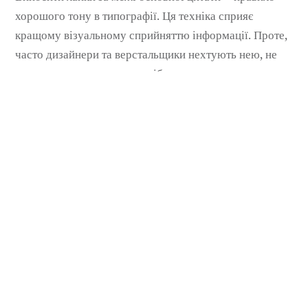
хорошого тону в типографії. Ця техніка сприяє
кращому візуальному сприйняттю інформації. Проте,
часто дизайнери та верстальщики нехтують нею, не
звертаючи уваги на таку дрібну але важливу деталь.
Приклад відсутності вирівнювання тексту цитати з
основним. Неправильно вирівняна лапка зміщує [...]
Nazar Yavnyy
Copyright ©
DevUA
. 2026 • All rights reserved.
Cedar WordPress Theme
by EckoThemes.
Published with
WordPress
.