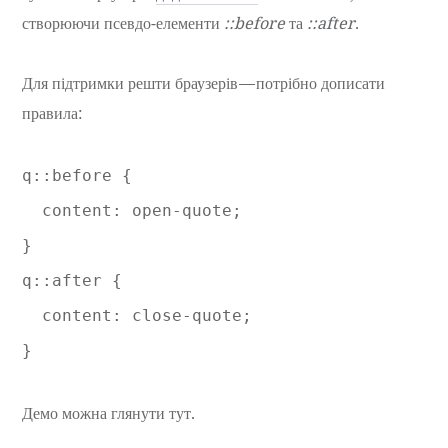
створюючи псевдо-елементи
::before
та
::after
.
Для підтримки решти браузерів — потрібно дописати
правила:
q::before {

  content: open-quote;

}

q::after {

  content: close-quote;

}
Демо можна глянути тут.