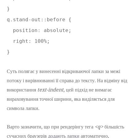
}

q.stand-out::before {

  position: absolute;

  right: 100%;

}
Суть полягає у винесенні відкриваючої лапки за межі
потоку і вирівнюванні її справа до тексту. На відміну від
використання
text-indent
, цей підхід не вимагає
вираховування точної ширини, яка виділяється для
символа лапки.
Варто зазначити, що при рендерінгу тега
<q>
більшість
сучасних браузерів
додають лапки
автоматично,