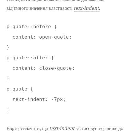
від’ємного значення властивості
text-indent
.
p.quote::before {

  content: open-quote;

}

p.quote::after {

  content: close-quote;

}

p.quote {

  text-indent: -7px;

Варто зазначити, що
text-indent
застосовується лише до